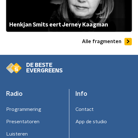
Henkjan Smits eert Jerney Kaagman
Alle fragmenten
DE BESTE
EVERGREENS
Radio
Info
Programmering
Contact
Presentatoren
App de studio
Luisteren