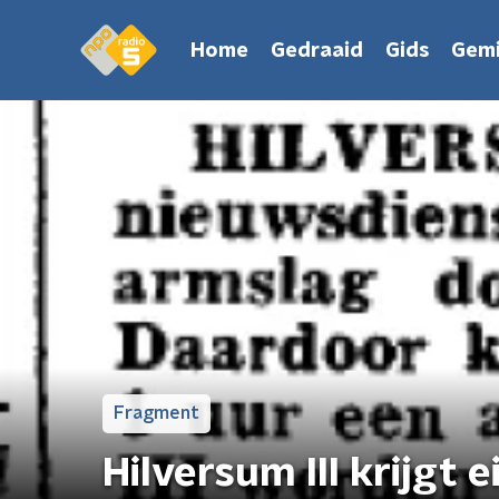
Home
Gedraaid
Gids
Gemi
Fragment
Hilversum III krijgt