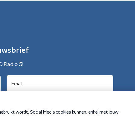
uwsbrief
O Radio 5!
Cookiebeleid