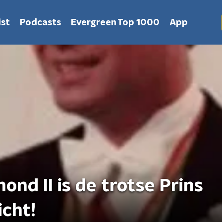
st
Podcasts
Evergreen Top 1000
App
nd II is de trotse Prins
icht!