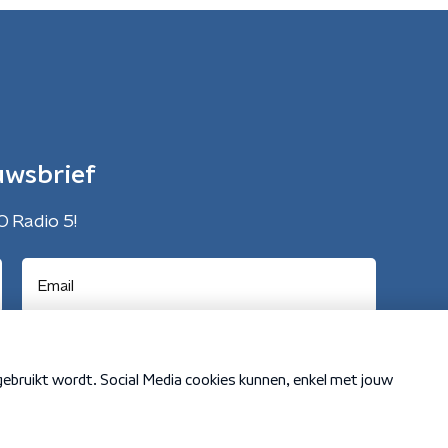
uwsbrief
O Radio 5!
Cookiebeleid