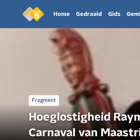
Home
Gedraaid
Gids
Gemi
Fragment
Hoeglostigheid Raymo
Carnaval van Maastr