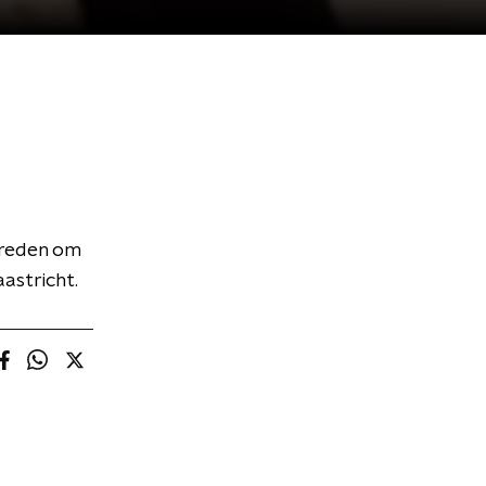
e reden om
astricht.