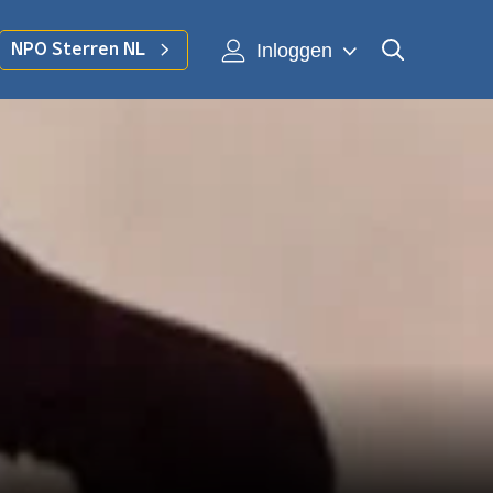
Inloggen
NPO Sterren NL