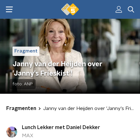
Fragment
Janny van der Heijden over
'Janny's Frieskist'!
foto:
ANP
Fragmenten
Janny van der Heijden over 'Janny's Frieskist'!
Lunch Lekker met Daniel Dekker
MAX