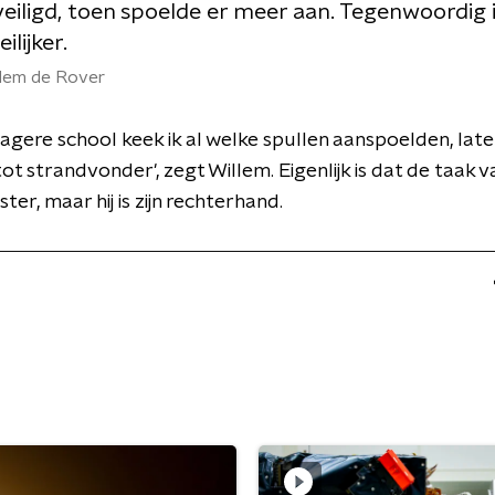
eiligd, toen spoelde er meer aan. Tegenwoordig i
ilijker.
llem de Rover
lagere school keek ik al welke spullen aanspoelden, late
ot strandvonder', zegt Willem. Eigenlijk is dat de taak v
er, maar hij is zijn rechterhand.