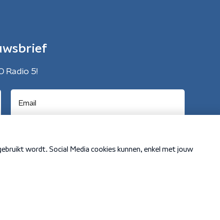
uwsbrief
O Radio 5!
Cookiebeleid