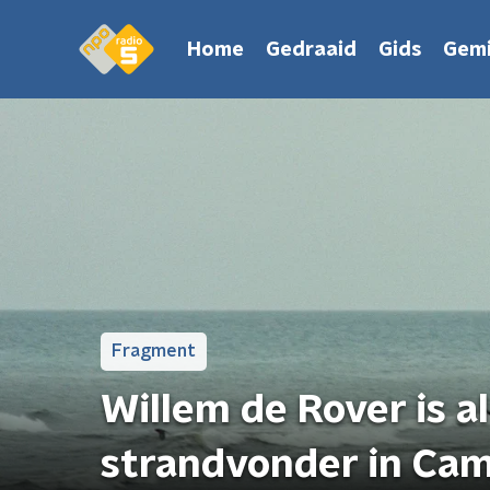
Home
Gedraaid
Gids
Gemi
Fragment
Willem de Rover is a
strandvonder in Cam