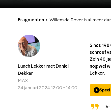
Fragmenten
Willem de Rover is al meer da
Sinds 1984
schroef v
Zo’n 40 ja
Lunch Lekker met Daniel
nog wel w
Lekker.
Dekker
MAX
24 januari 2024 12:00 - 14:00
Speel
De 