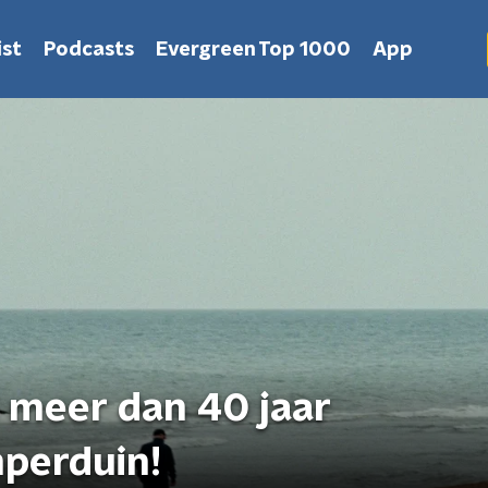
st
Podcasts
Evergreen Top 1000
App
l meer dan 40 jaar
perduin!