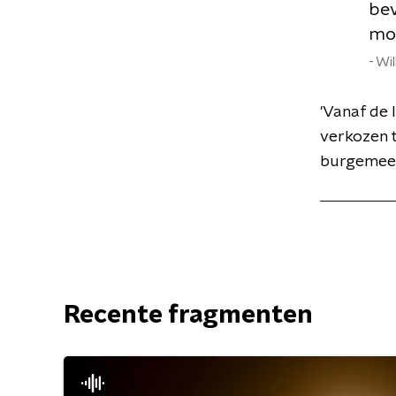
bev
moe
Wi
'Vanaf de 
verkozen t
burgemeest
Recente fragmenten