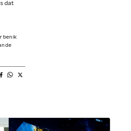
s dat
r ben ik
an de