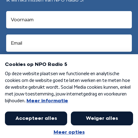
Ik wil niks missen van NPO Radio 5!
Aanmelden
Algemene voorwaarden
Privacybeleid
Cookiebeleid