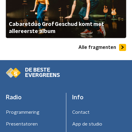
Cabaretduo Grof Geschud komt met
allereerste album
Alle fragmenten
DE BESTE
EVERGREENS
Radio
Info
Programmering
Contact
Presentatoren
App de studio