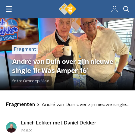
Fragment
André van Duin over zijn nieuwe
single 'Ik Was Amper 16'
foto:
Omroep Max
Fragmenten
André van Duin over zijn nieuwe single 'Ik Was Amper 16'
Lunch Lekker met Daniel Dekker
MAX