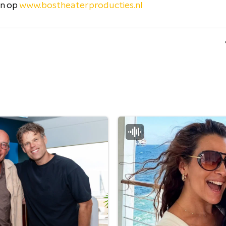
en op
www.bostheaterproducties.nl