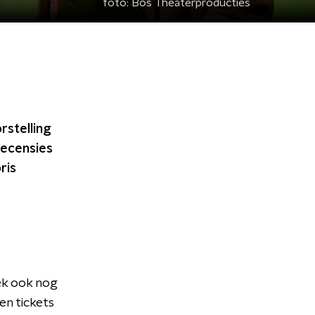
foto:
Bos Theaterproducties
rstelling
recensies
ris
ek ook nog
en tickets