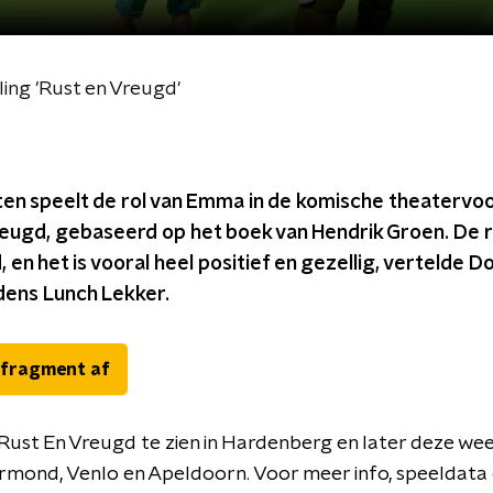
ing 'Rust en Vreugd'
ten speelt de rol van Emma in de komische theatervoo
reugd, gebaseerd op het boek van Hendrik Groen. De 
d, en het is vooral heel positief en gezellig, vertelde Do
jdens Lunch Lekker.
 fragment af
Rust En Vreugd te zien in Hardenberg en later deze we
ermond, Venlo en Apeldoorn. Voor meer info, speeldata 