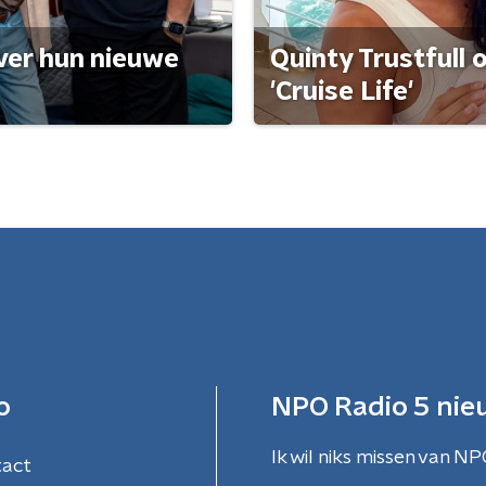
ver hun nieuwe
Quinty Trustfull 
'Cruise Life'
o
NPO Radio 5 nie
Ik wil niks missen van NP
tact