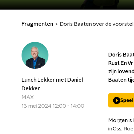
Fragmenten
Doris Baaten over de voorstell
Doris Baa
Rust En V
zijn loven
Lunch Lekker met Daniel
Baaten ti
Dekker
MAX
Speel
13 mei 2024 12:00 - 14:00
Morgen is 
in Oss, Ro