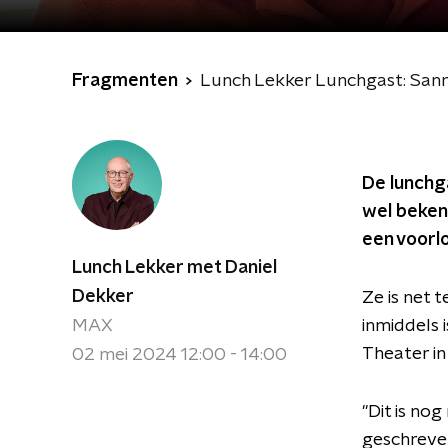
Fragmenten
Lunch Lekker Lunchgast: San
De lunchg
wel bekend
een voorlo
Lunch Lekker met Daniel
Dekker
Ze is net 
MAX
inmiddels 
Theater in
02 mei 2024 12:00 - 14:00
"Dit is no
geschreven