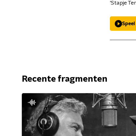
'Stapje Te
Speel
Recente fragmenten