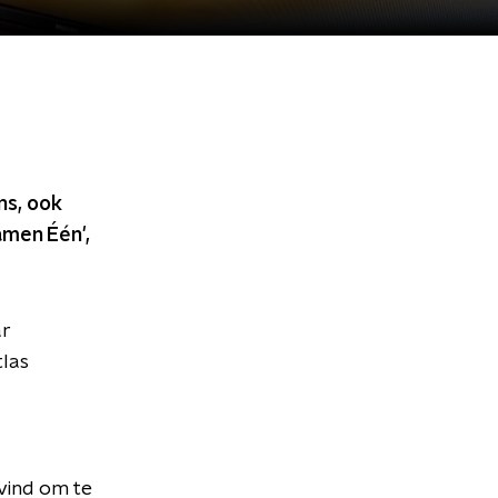
ns, ook
amen Één',
ar
tlas
vind om te