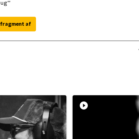
rug'"
 fragment af