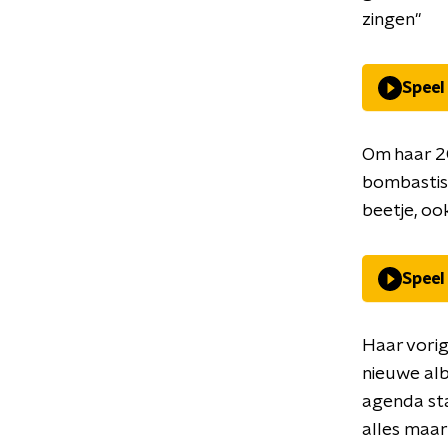
zingen"
Speel
Om haar 20
bombastisc
beetje, ook
Speel
Haar vorig
nieuwe al
agenda sta
alles maa