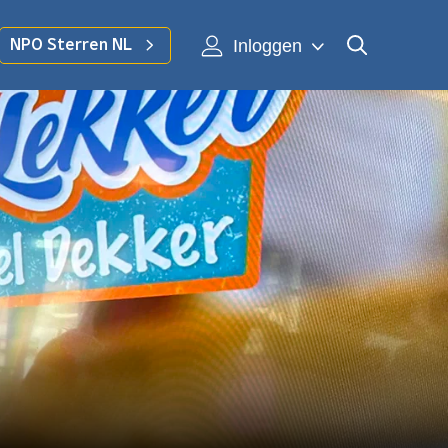
Inloggen
NPO Sterren NL