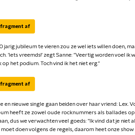
 fragment af
 jarig jubileum te vieren zou ze wel iets willen doen, ma
h. 'Iets vreemds!' zegt Sanne: "Veertig worden voel ik 
 op het podium. Toch vind ik het niet erg."
 fragment af
e en nieuwe single gaan beiden over haar vriend: Lex. V
bum heeft ze zowel oude rocknummers als ballades op
an, dus we verwachten veel goeds: "Ik vind dat je niet al
r moet doen volgens de regels, daarom heet onze show