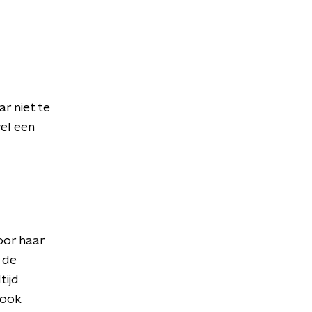
ar niet te
wel een
oor haar
 de
tijd
 ook