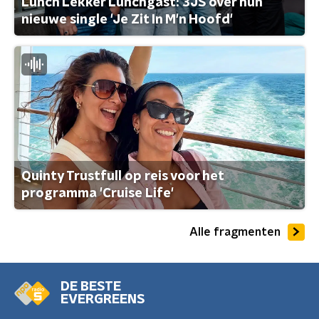
Lunch Lekker Lunchgast: 3JS over hun
nieuwe single 'Je Zit In M'n Hoofd'
Quinty Trustfull op reis voor het
programma 'Cruise Life'
Alle fragmenten
DE BESTE
EVERGREENS