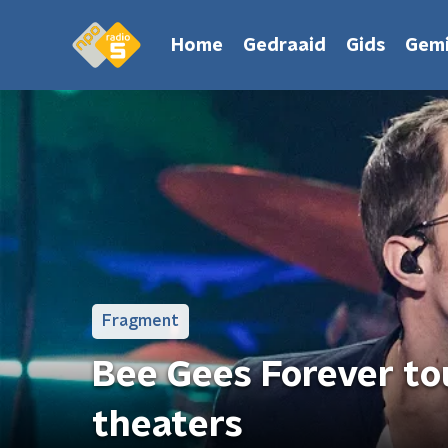
Home
Gedraaid
Gids
Gemi
Fragment
Bee Gees Forever to
theaters