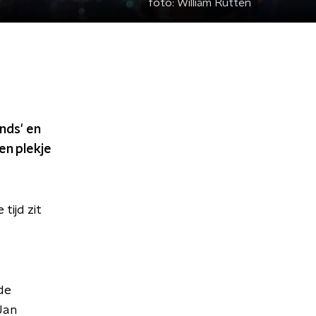
foto:
William Rutten
nds' en
en plekje
tijd zit
de
Jan