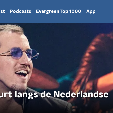
st
Podcasts
Evergreen Top 1000
App
urt langs de Nederlandse