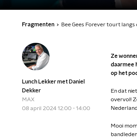
Fragmenten
Bee Gees Forever tourt langs
Ze wonnen
daarmee h
op het po
Lunch Lekker met Daniel
Dekker
En dat nie
MAX
overvol! Z
Nederland
08 april 2024 12:00 - 14:00
Mooi momen
bandleden.