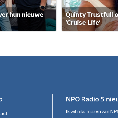
ver hun nieuwe
Quinty Trustfull 
'Cruise Life'
o
NPO Radio 5 nie
Ik wil niks missen van NP
tact