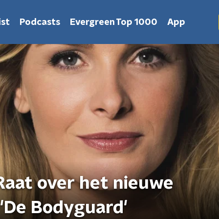
st
Podcasts
Evergreen Top 1000
App
Raat over het nieuwe
'De Bodyguard'