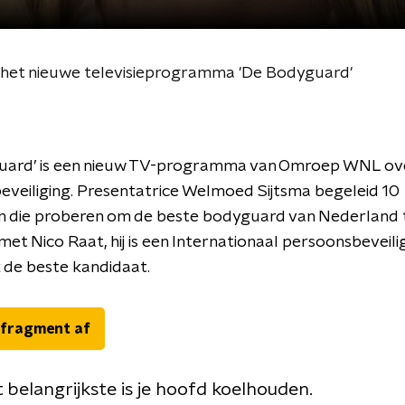
 het nieuwe televisieprogramma 'De Bodyguard'
uard’ is een nieuw TV-programma van Omroep WNL ov
veiliging. Presentatrice Welmoed Sijtsma begeleid 10
n die proberen om de beste bodyguard van Nederland 
 met Nico Raat, hij is een Internationaal persoonsbeveilig
jk de beste kandidaat.
 fragment af
 belangrijkste is je hoofd koelhouden.