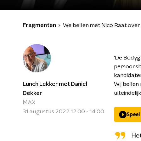
Fragmenten
We bellen met Nico Raat over
‘De Bodyg
persoonsbe
kandidate
Lunch Lekker met Daniel
Wij bellen
uiteindeli
Dekker
MAX
31 augustus 2022 12:00 - 14:00
Speel
Het