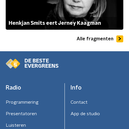
Henkjan Smits eert Jerney Kaagman
Alle fragmenten
DE BESTE
EVERGREENS
Radio
Info
Programmering
Contact
Presentatoren
App de studio
Luisteren