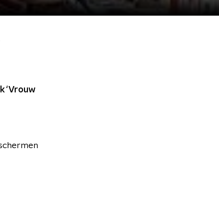
s
ek ‘Vrouw
e schermen