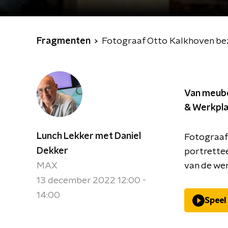
Fragmenten
Fotograaf Otto Kalkhoven bez
Van meube
& Werkpla
Lunch Lekker met Daniel
Fotograaf
Dekker
portrettee
MAX
van de we
13 december 2022 12:00 -
14:00
Speel