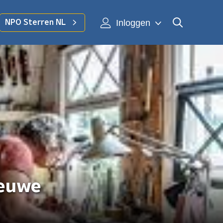
Inloggen
NPO Sterren NL
ieuwe