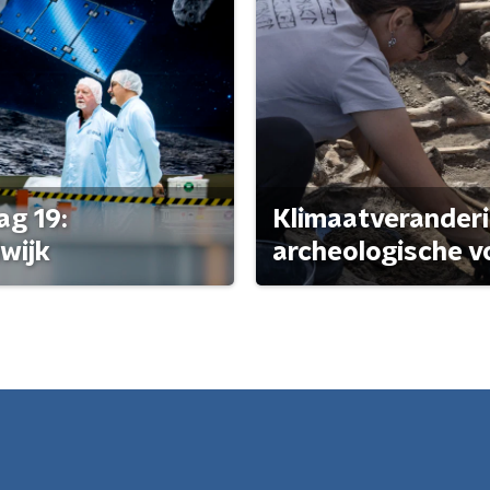
ag 19:
Klimaatveranderi
wijk
archeologische v