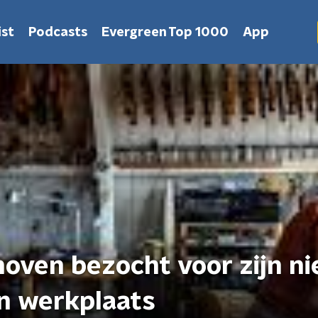
st
Podcasts
Evergreen Top 1000
App
hoven bezocht voor zijn n
n werkplaats