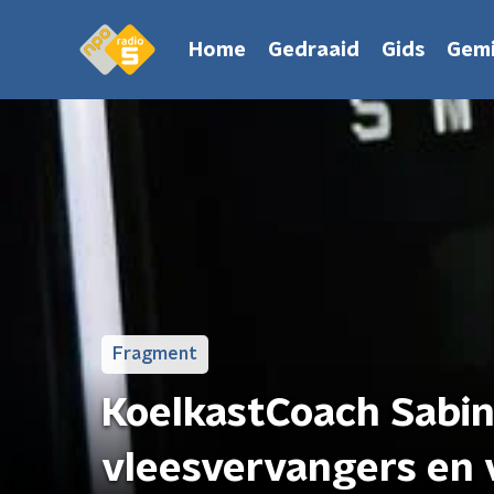
Home
Gedraaid
Gids
Gemi
Fragment
KoelkastCoach Sabin
vleesvervangers en 