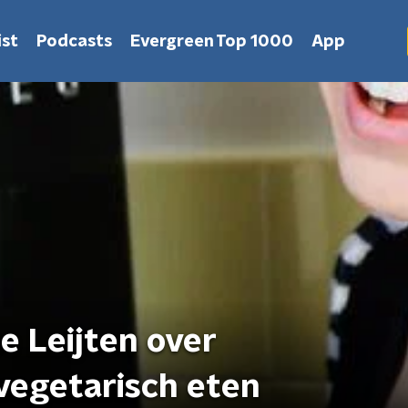
st
Podcasts
Evergreen Top 1000
App
e Leijten over
vegetarisch eten