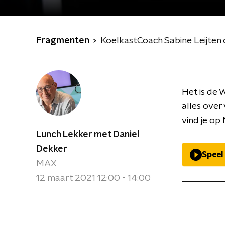
Fragmenten
KoelkastCoach Sabine Leijten 
Het is de 
alles over
vind je op
Lunch Lekker met Daniel
Dekker
Speel
MAX
12 maart 2021 12:00 - 14:00