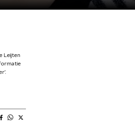
 Leijten
nformatie
r'.