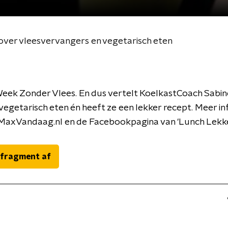
over vleesvervangers en vegetarisch eten
Week Zonder Vlees. En dus vertelt KoelkastCoach Sabine
 vegetarisch eten én heeft ze een lekker recept. Meer i
 MaxVandaag.nl en de Facebookpagina van 'Lunch Lekke
 fragment af