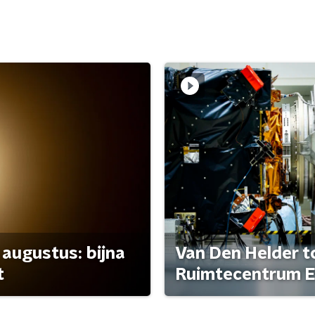
 augustus: bijna
Van Den Helder to
t
Ruimtecentrum E