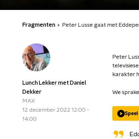
Fragmenten
Peter Lusse gaat met Eddeped
Peter Luss
televisies
karakter h
Lunch Lekker met Daniel
Dekker
We spraken
MAX
12 december 2022 12:00 -
Speel
14:00
Edd