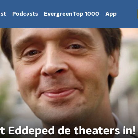
st
Podcasts
Evergreen Top 1000
App
t Eddeped de theaters in!