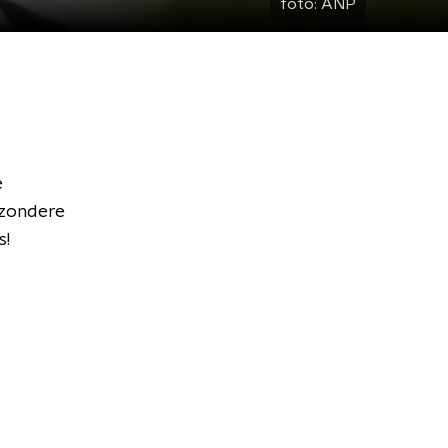
foto:
ANP
e
ijzondere
s!