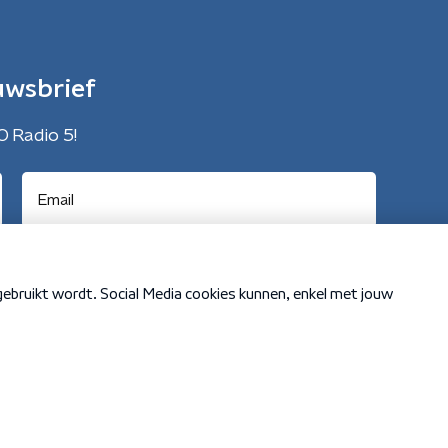
uwsbrief
O Radio 5!
Cookiebeleid