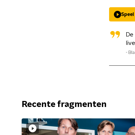
Speel
De 
liv
Bla
Recente fragmenten