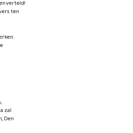
en verteld!
vers ten
erken.
ze
,
a zal
h, Den