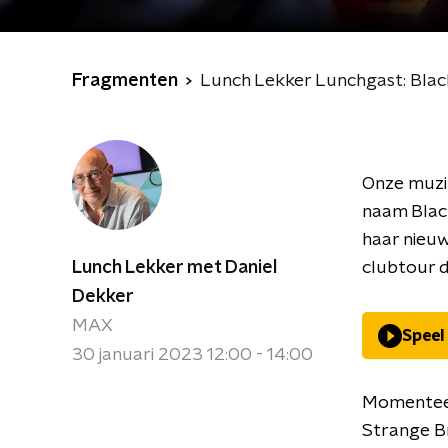
Fragmenten
Lunch Lekker Lunchgast: Blac
Onze muzi
naam Black
haar nieuw
Lunch Lekker met Daniel
clubtour d
Dekker
MAX
Speel
30 januari 2023 12:00 - 14:00
Momenteel
Strange Br