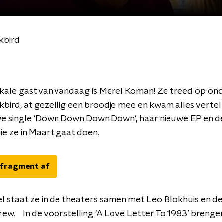
kbird
kale gast van vandaag is Merel Koman! Ze treed op on
bird, at gezellig een broodje mee en kwam alles vertel
e single 'Down Down Down Down', haar nieuwe EP en de
ie ze in Maart gaat doen.
 fragment af
 staat ze in de theaters samen met Leo Blokhuis en d
ew. In de voorstelling ‘A Love Letter To 1983’ brenge