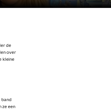
der de
len over
 kleine
e band
n ze een