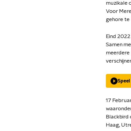
muzikale o
Voor Merel
gehore te
Eind 2022 
Samen met
meerdere 
verschijne
Speel
17 Februar
waaronder
Blackbird 
Haag, Utre