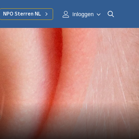
Inloggen
NPO Sterren NL
e