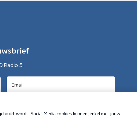
uwsbrief
O Radio 5!
Cookiebeleid