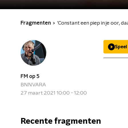
Fragmenten
'Constant een piep in je oor, daa
Speel
FM op 5
BNNVARA
27 maart 2021 10:00 - 12:00
Recente fragmenten