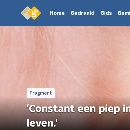
Home
Gedraaid
Gids
Gemi
Fragment
'Constant een piep in
leven.'