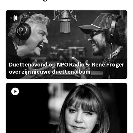
Duettenavond op NPO Radio 5: René Froger
over zijn nieuwe duettenalbum