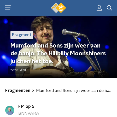
Fragment
Mumford and Sons zijn weer aan
de banjo: The Hillbilly Moonshiners
juichen het toe.
foto:
ANP
Fragmenten
Mumford and Sons zijn weer aan de banjo: The Hillbilly Moonshiners juichen het toe.
FM op 5
BNNVARA