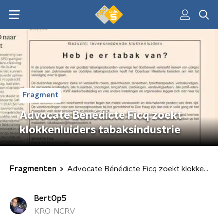
Fragment
Advocate Bénédicte Ficq zoekt
klokkenluiders tabaksindustrie
Fragmenten
Advocate Bénédicte Ficq zoekt klokkenluiders tabaksindustrie
BertOp5
KRO-NCRV