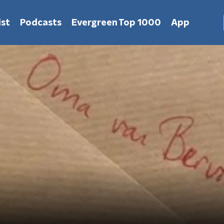
st
Podcasts
Evergreen Top 1000
App