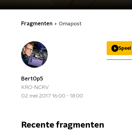
Fragmenten
Omapost
Speel
BertOp5
KRO-NCRV
02 mei 2017 16:00 - 18:00
Recente fragmenten