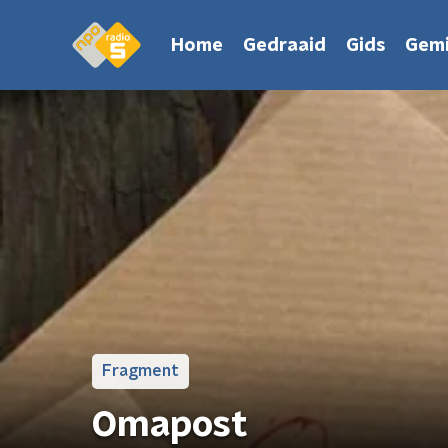
Home
Gedraaid
Gids
Gemi
Fragment
Omapost