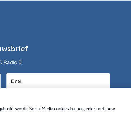
uwsbrief
O Radio 5!
Cookiebeleid