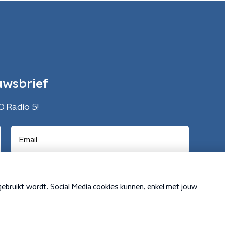
uwsbrief
O Radio 5!
Cookiebeleid