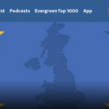
st
Podcasts
Evergreen Top 1000
App