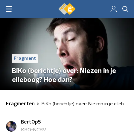
Fragment
BiKo (berichtje) over: Niezen in je
elleboog? Hoe dan?
Fragmenten
BiKo (berichtje) over: Niezen in je elleboog? Hoe dan?
BertOp5
KRO-NCRV