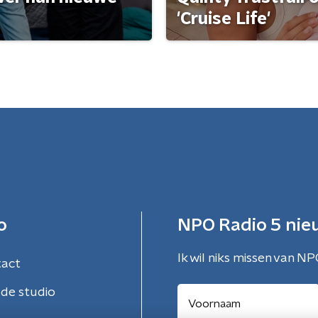
'Cruise Life'
o
NPO Radio 5 nie
Ik wil niks missen van NP
tact
de studio