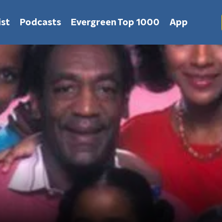
st
Podcasts
Evergreen Top 1000
App