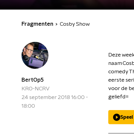
Fragmenten
Cosby Show
Deze week 
naam Cosby
comedy The
BertOp5
eerste ser
voor de be
KRO-NCRV
geliefd=
24 september 2018 16:00 -
18:00
Speel