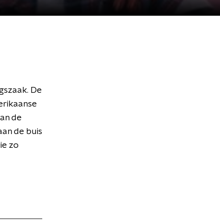
ngszaak. De
erikaanse
van de
aan de buis
ie zo