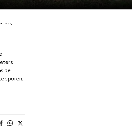
eters
e
oeters
ns de
te sporen.