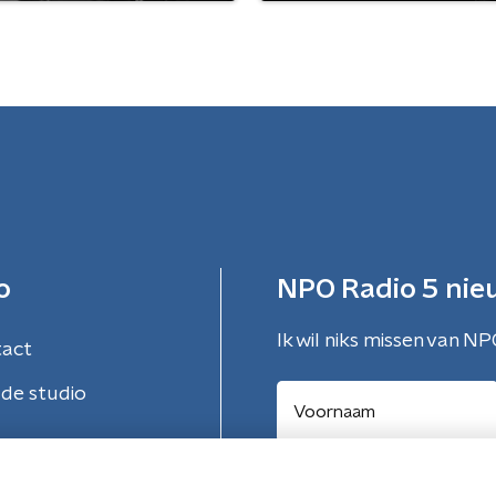
o
NPO Radio 5 nie
Ik wil niks missen van NP
tact
de studio
Aanmelden