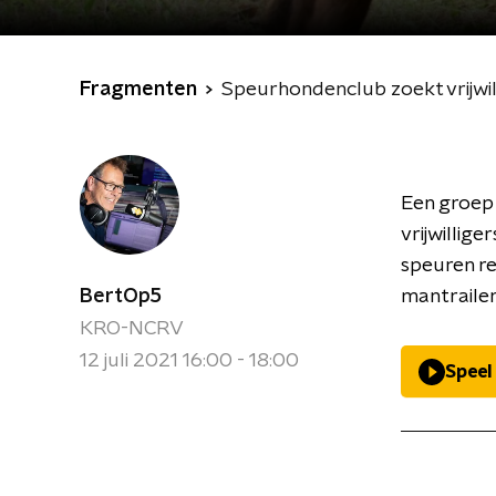
Fragmenten
Speurhondenclub zoekt vrijwil
Een groep 
vrijwillig
speuren re
BertOp5
mantrailer
KRO-NCRV
12 juli 2021 16:00 - 18:00
Speel