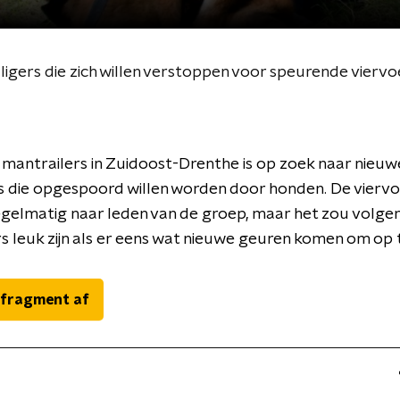
ligers die zich willen verstoppen voor speurende viervo
mantrailers in Zuidoost-Drenthe is op zoek naar nieuw
ers die opgespoord willen worden door honden. De vierv
gelmatig naar leden van de groep, maar het zou volge
s leuk zijn als er eens wat nieuwe geuren komen om op 
 fragment af