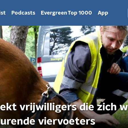
st
Podcasts
Evergreen Top 1000
App
t vrijwilligers die zich w
urende viervoeters