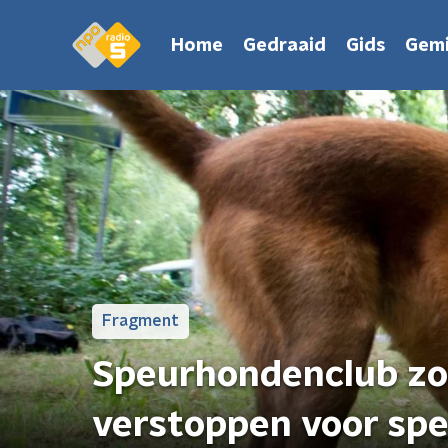
Home
Gedraaid
Gids
Gemi
Fragment
Speurhondenclub zoek
verstoppen voor spe