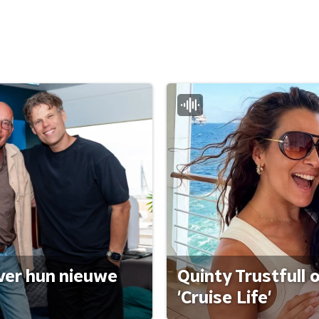
ver hun nieuwe
Quinty Trustfull 
'Cruise Life'