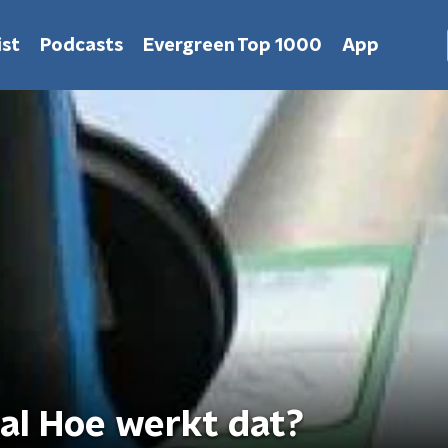
st
Podcasts
Evergreen Top 1000
App
al Hoe werkt dat?