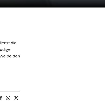
enst die
oudige
. We belden