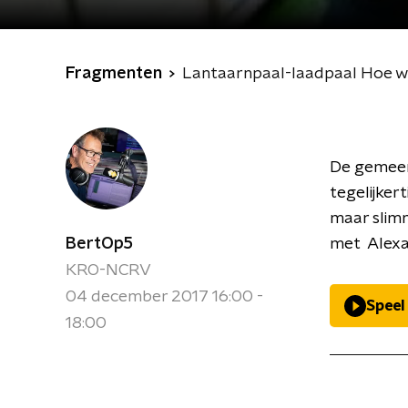
Fragmenten
Lantaarnpaal-laadpaal Hoe w
De gemeen
tegelijkert
maar slimm
BertOp5
met Alexan
KRO-NCRV
04 december 2017 16:00 -
Speel
18:00