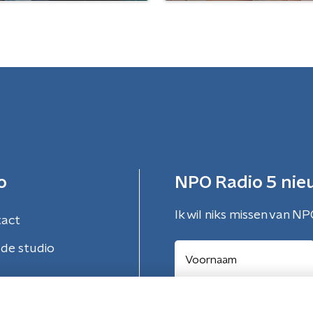
o
NPO Radio 5 nie
Ik wil niks missen van NP
tact
de studio
Aanmelden