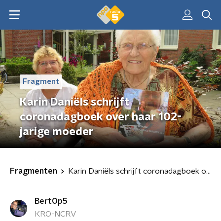
Fragment
Karin Daniëls schrijft
coronadagboek over haar 102-
jarige moeder
Fragmenten
Karin Daniëls schrijft coronadagboek over haar 102-jarige moeder
BertOp5
KRO-NCRV