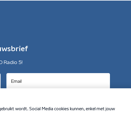
uwsbrief
O Radio 5!
Cookiebeleid