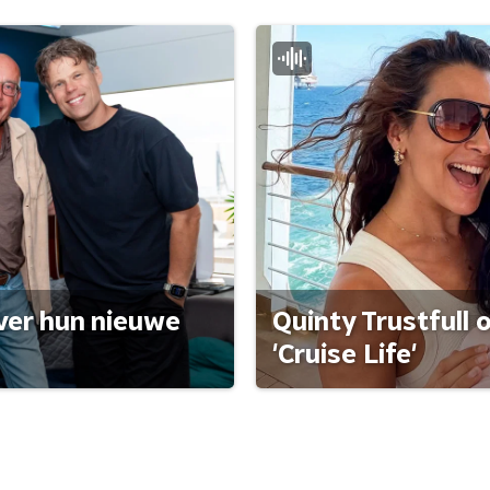
ver hun nieuwe
Quinty Trustfull 
'Cruise Life'