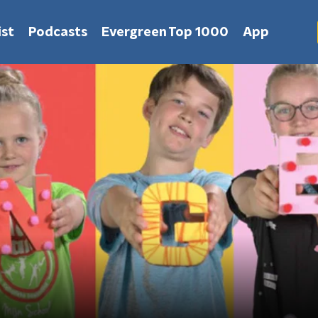
st
Podcasts
Evergreen Top 1000
App