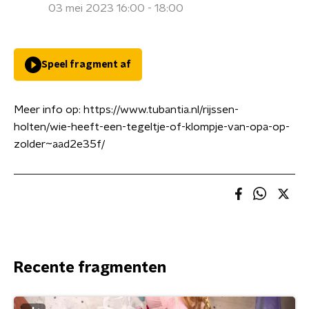
03 mei 2023 16:00 - 18:00
Speel fragment af
Meer info op: https://www.tubantia.nl/rijssen-
holten/wie-heeft-een-tegeltje-of-klompje-van-opa-op-
zolder~aad2e35f/
Recente fragmenten