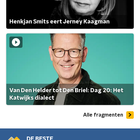
Henkjan Smits eert Jerney Kaagman
Van Den Helder tot Den Briel: Dag 20: Het
Katwijks dialect
Alle fragmenten
DE BESTE