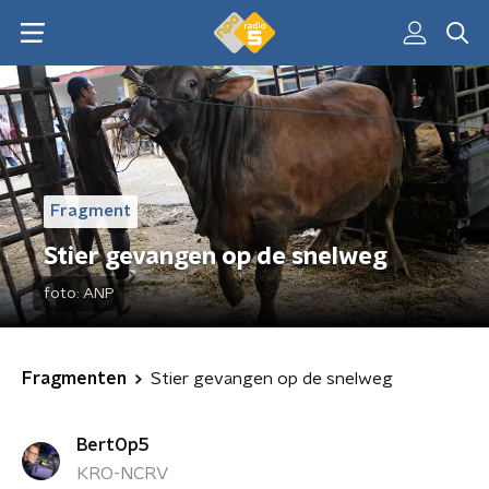
Fragment
Stier gevangen op de snelweg
foto:
ANP
Fragmenten
Stier gevangen op de snelweg
BertOp5
KRO-NCRV