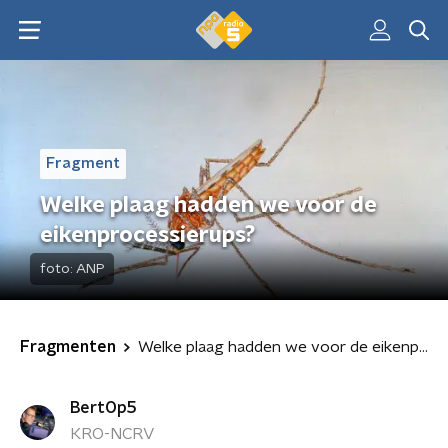
Fragment
Welke plaag hadden we voor de
eikenprocessierups?
foto:
ANP
Fragmenten
Welke plaag hadden we voor de eikenprocessierups?
BertOp5
KRO-NCRV