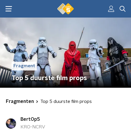
Fragment
Top 5 duurste film props
Fragmenten
Top 5 duurste film props
BertOp5
KRO-NCRV