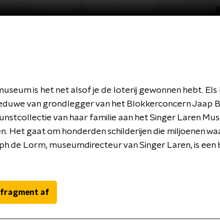
useum is het net alsof je de loterij gewonnen hebt. Els
eduwe van grondlegger van het Blokkerconcern Jaap B
unstcollectie van haar familie aan het Singer Laren M
. Het gaat om honderden schilderijen die miljoenen waar
h de Lorm, museumdirecteur van Singer Laren, is een b
 fragment af