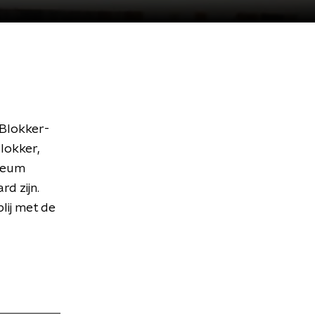
 Blokker-
lokker,
useum
d zijn.
lij met de