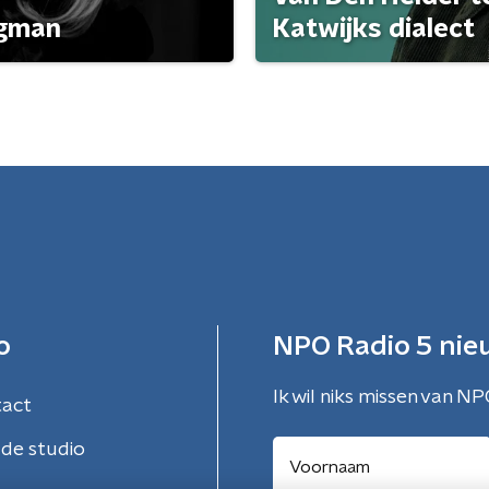
agman
Katwijks dialect
o
NPO Radio 5 nie
Ik wil niks missen van NP
tact
de studio