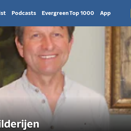
st
Podcasts
Evergreen Top 1000
App
lderijen