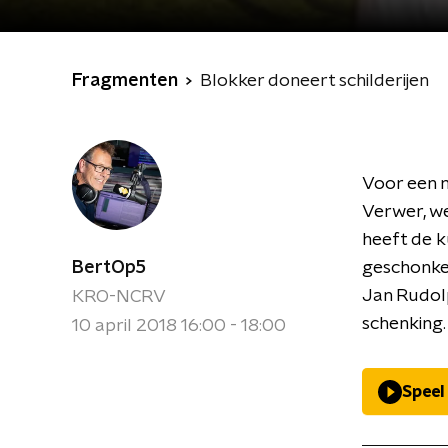
Fragmenten
Blokker doneert schilderijen
Voor een m
Verwer, w
heeft de k
BertOp5
geschonken
Jan Rudolp
KRO-NCRV
schenking.
10 april 2018 16:00 - 18:00
Speel