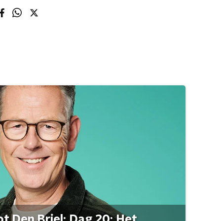
t Den Briel: Dag 20: Het