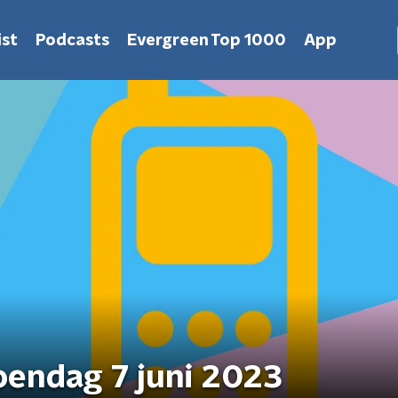
st
Podcasts
Evergreen Top 1000
App
oendag 7 juni 2023