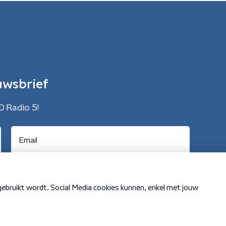
uwsbrief
O Radio 5!
Cookiebeleid