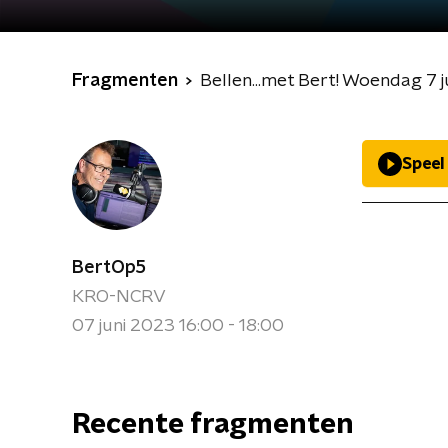
Fragmenten
Bellen...met Bert! Woendag 7 
Speel
BertOp5
KRO-NCRV
07 juni 2023 16:00 - 18:00
Recente fragmenten