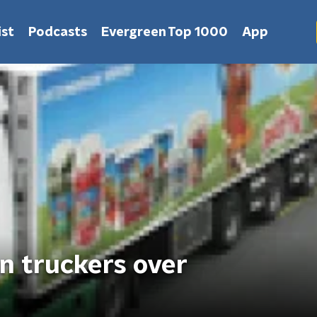
st
Podcasts
Evergreen Top 1000
App
n truckers over