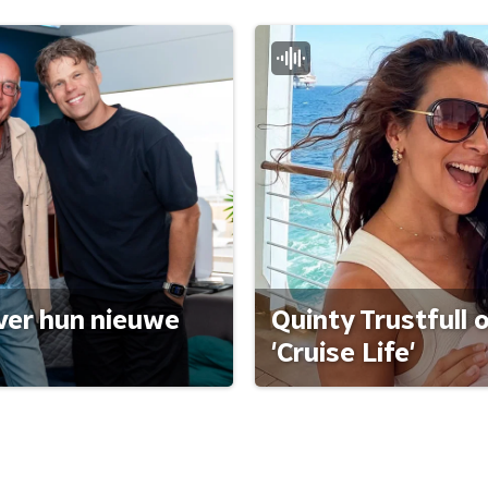
ver hun nieuwe
Quinty Trustfull 
'Cruise Life'