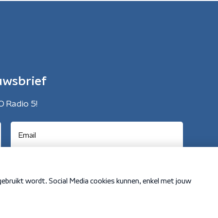
uwsbrief
O Radio 5!
Cookiebeleid