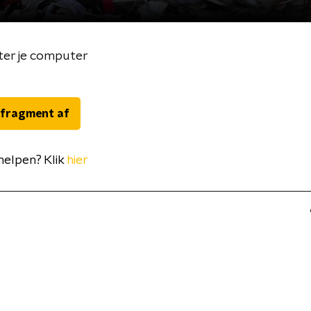
hter je computer
 fragment af
 helpen? Klik
hier