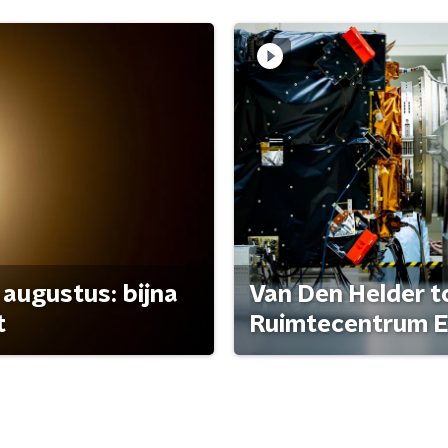
 augustus: bijna
Van Den Helder to
t
Ruimtecentrum E