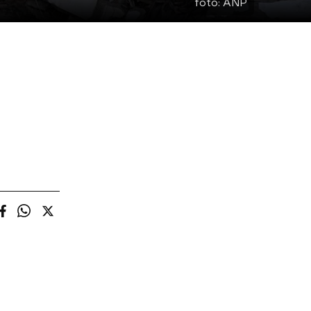
foto:
ANP