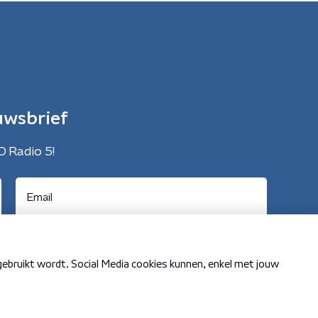
uwsbrief
O Radio 5!
Cookiebeleid