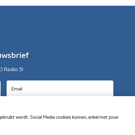
uwsbrief
O Radio 5!
Cookiebeleid