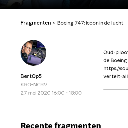
Fragmenten
Boeing 747: icoon in de lucht
Oud-piloot
de Boeing 
https://s
BertOp5
vertelt-a
KRO-NCRV
27 mei 2020 16:00 - 18:00
Recente fragmenten