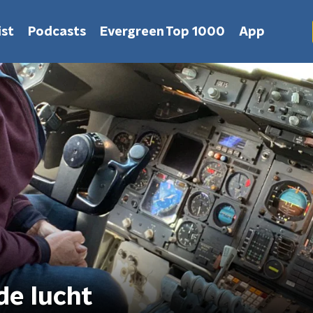
st
Podcasts
Evergreen Top 1000
App
de lucht