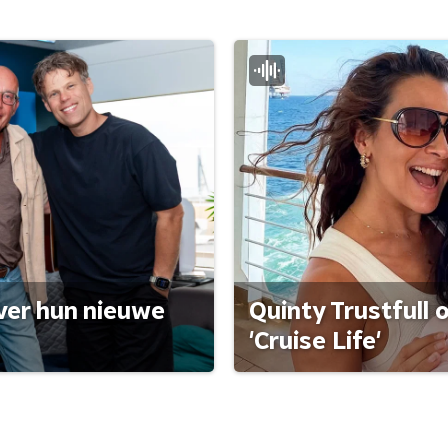
ver hun nieuwe
Quinty Trustfull 
'Cruise Life'