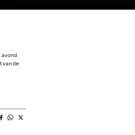
e avond.
t van de