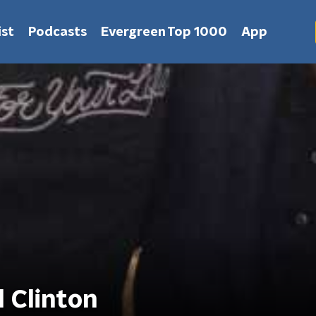
st
Podcasts
Evergreen Top 1000
App
l Clinton