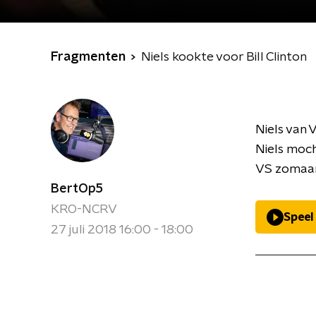
Fragmenten
Niels kookte voor Bill Clinton
Niels van 
Niels moch
VS zomaar 
BertOp5
KRO-NCRV
Speel
27 juli 2018 16:00 - 18:00