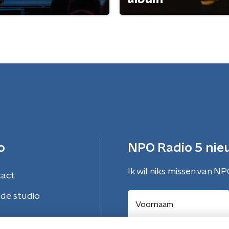
o
NPO Radio 5 nie
Ik wil niks missen van NP
tact
de studio