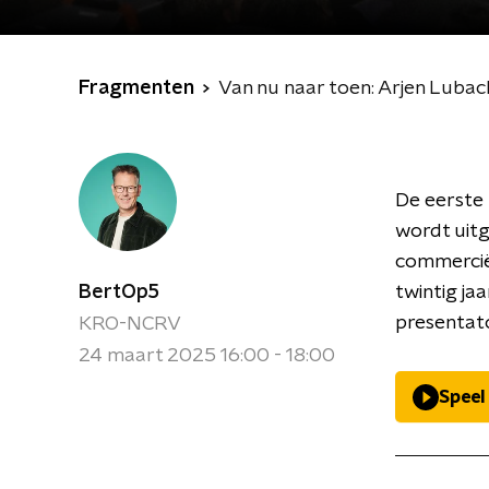
Fragmenten
Van nu naar toen: Arjen Lubac
De eerste
wordt uitg
commerciël
BertOp5
twintig ja
presentat
KRO-NCRV
24 maart 2025 16:00 - 18:00
Speel