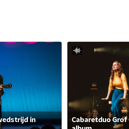
edstrijd in
Cabaretduo Grof 
album