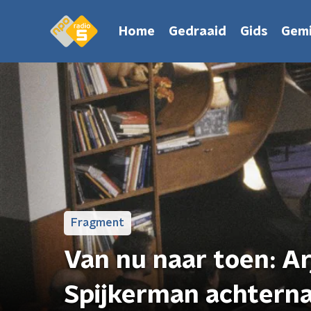
Home
Gedraaid
Gids
Gemi
Fragment
Van nu naar toen: A
Spijkerman achtern