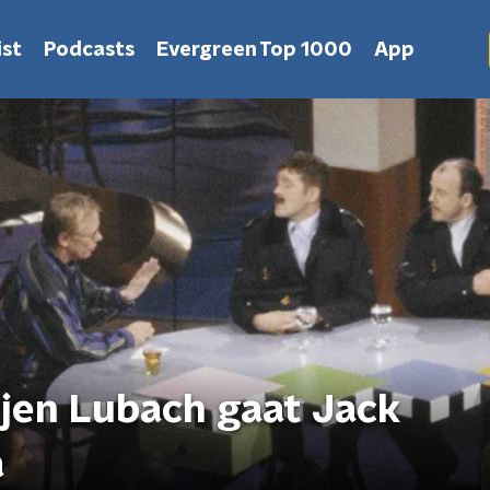
st
Podcasts
Evergreen Top 1000
App
rjen Lubach gaat Jack
a