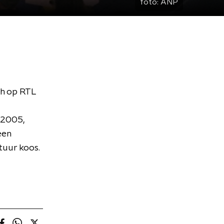
foto:
ANP
ch op RTL
 2005,
een
tuur koos.