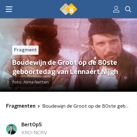
Fragment
Boudewijn de Groot op de 80ste
geboortedag van Lennaert Nijgh
foto:
Alma Netten
Fragmenten
Boudewijn de Groot op de 80ste geboortedag van Lennaert Nijgh
BertOp5
KRO-NCRV