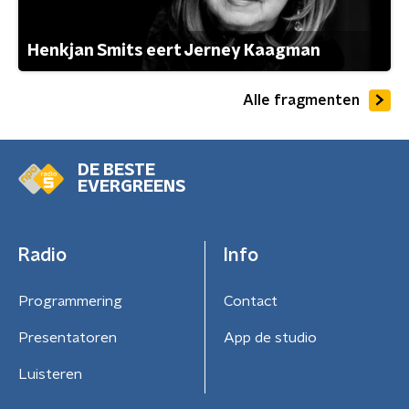
Henkjan Smits eert Jerney Kaagman
Alle fragmenten
DE BESTE
EVERGREENS
Radio
Info
Programmering
Contact
Presentatoren
App de studio
Luisteren