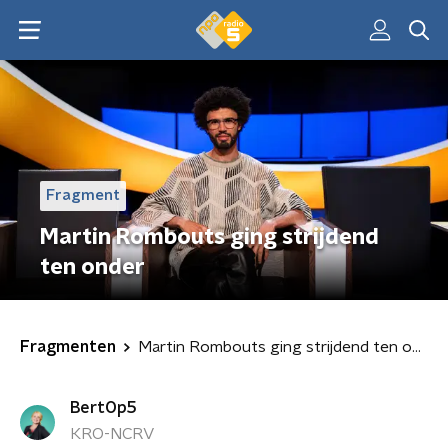
Fragment
Martin Rombouts ging strijdend
ten onder
Fragmenten
Martin Rombouts ging strijdend ten onder
BertOp5
KRO-NCRV