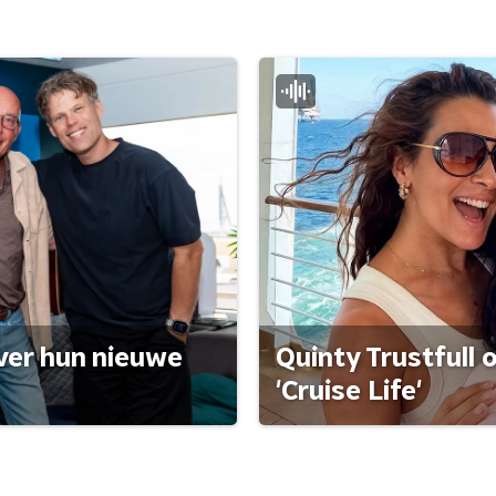
ver hun nieuwe
Quinty Trustfull 
'Cruise Life'