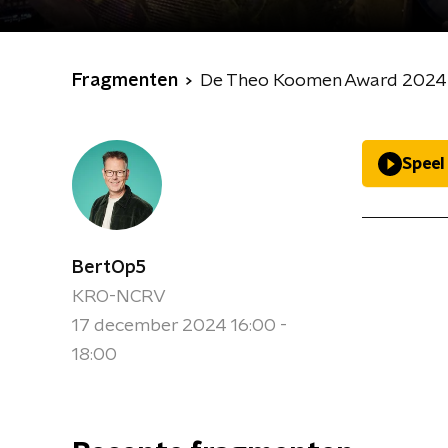
Fragmenten
De Theo Koomen Award 2024 i
Speel
BertOp5
KRO-NCRV
17 december 2024 16:00 -
18:00