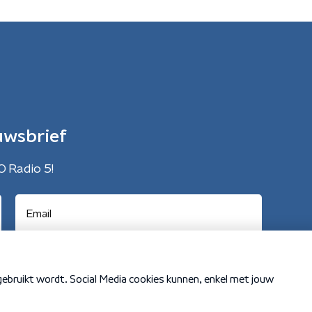
uwsbrief
O Radio 5!
Cookiebeleid