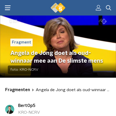
Fragment
Angela de Jong doet als oud-
winnaar mee aan De slimste mens
foto:
KRO-NCRV
Fragmenten
Angela de Jong doet als oud-winnaar mee aan De slimste mens
BertOp5
KRO-NCRV