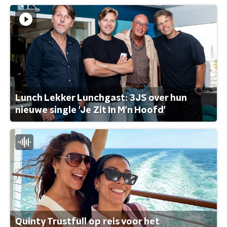
Lunch Lekker Lunchgast: 3JS over hun
nieuwe single 'Je Zit In M'n Hoofd'
Quinty Trustfull op reis voor het