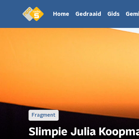
Home
Gedraaid
Gids
Gemi
Fragment
Slimpie Julia Koopm