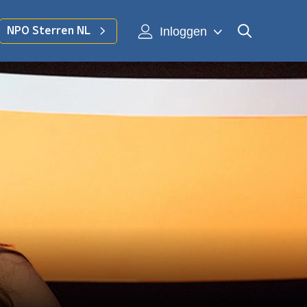
Inloggen
NPO Sterren NL