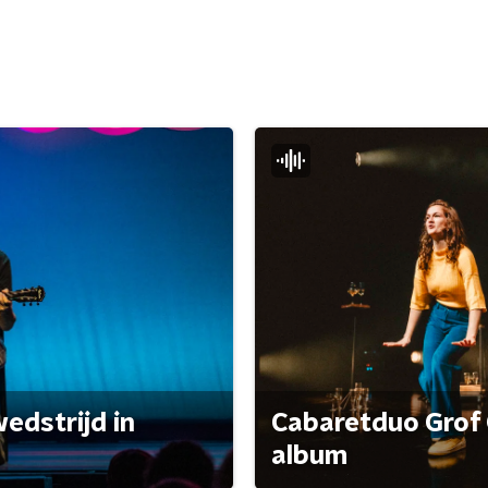
edstrijd in
Cabaretduo Grof 
album