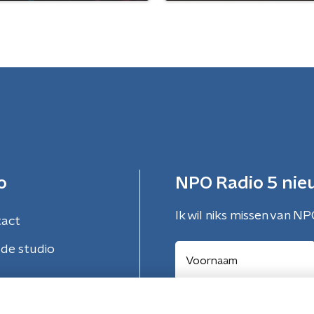
o
NPO Radio 5 nie
Ik wil niks missen van NP
tact
de studio
Aanmelden