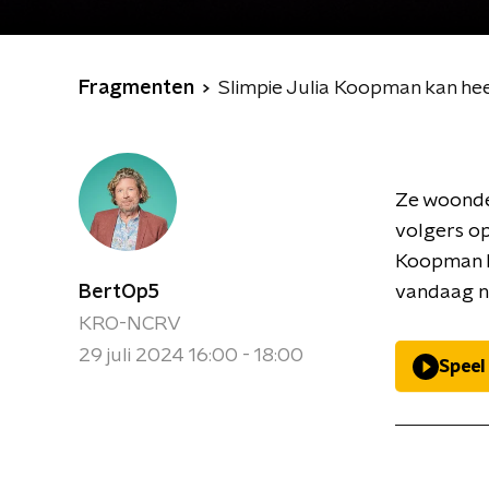
Fragmenten
Slimpie Julia Koopman kan he
Ze woonde 
volgers op
Koopman D
BertOp5
vandaag na
KRO-NCRV
29 juli 2024 16:00 - 18:00
Speel