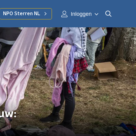
Inloggen
NPO Sterren NL
euw: