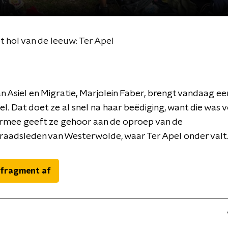
t hol van de leeuw: Ter Apel
an Asiel en Migratie, Marjolein Faber, brengt vandaag e
el. Dat doet ze al snel na haar beëdiging, want die was 
rmee geeft ze gehoor aan de oproep van de
aadsleden van Westerwolde, waar Ter Apel onder valt
 fragment af