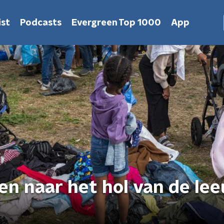
st
Podcasts
Evergreen Top 1000
App
en naar het hol van de le