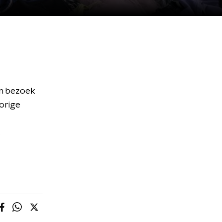
en bezoek
vorige
.