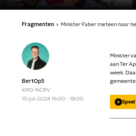
Fragmenten
Minister Faber meteen naar he
Minister v
aan Ter Ap
week. Daa
BertOp5
gemeenter
KRO-NCRV
10 juli 2024 16:00 - 18:00
Speel