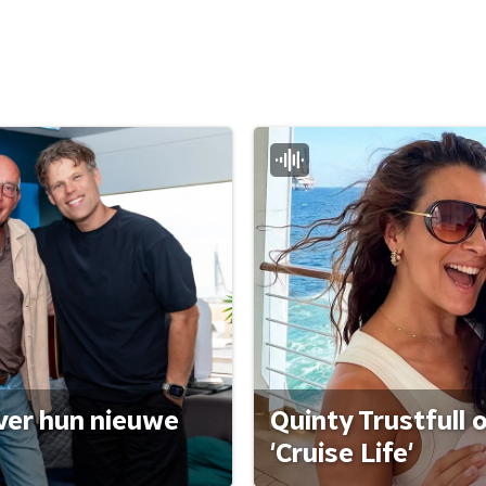
ver hun nieuwe
Quinty Trustfull 
'Cruise Life'