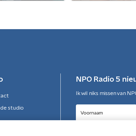
o
NPO Radio 5 nie
Ik wil niks missen van NP
tact
de studio
Aanmelden