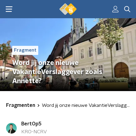
Fragment
Word jij onze nieuwe
VakantieVerslaggever zoals
Annette?
Fragmenten
Word jij onze nieuwe VakantieVerslaggever zoals Annette?
BertOp5
KRO-NCRV