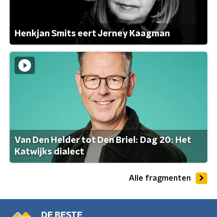
Henkjan Smits eert Jerney Kaagman
Van Den Helder tot Den Briel: Dag 20: Het
Katwijks dialect
Alle fragmenten
DE BESTE